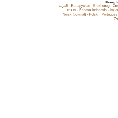
Please ch
العربية
·
Беларуская
·
Brezhoneg
·
Če
עברית
·
Bahasa Indonesia
·
Itali
Norsk (bokmål)
·
Polski
·
Português
Ук